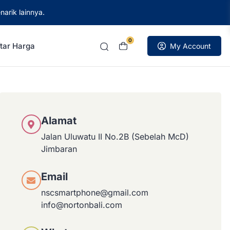
narik lainnya.
0
tar Harga
My Account
Alamat
Jalan Uluwatu II No.2B (Sebelah McD)
Jimbaran
Email
nscsmartphone@gmail.com
info@nortonbali.com