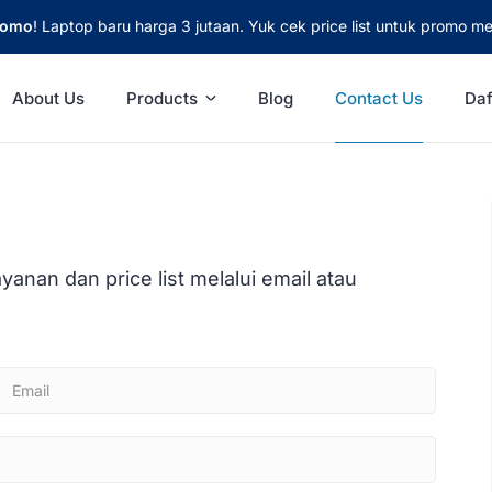
romo
! Laptop baru harga 3 jutaan. Yuk cek price list untuk promo me
About Us
Products
Blog
Contact Us
Daf
nan dan price list melalui email atau