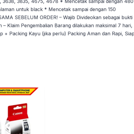
636, 3638, 3835, 4675, 4678 * Mencetak sampai dengan 480
laman untuk black * Mencetak sampai dengan 150
MA SEBELUM ORDER! – Wajib Divideokan sebagai bukti
n – Klaim Pengembalian Barang dilakukan maksimal 7 hari,
p + Packing Kayu (jika perlu) Packing Aman dan Rapi, Sia