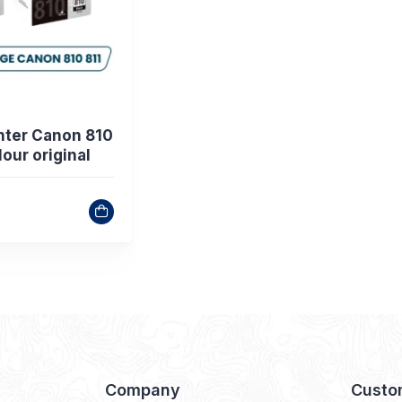
inter Canon 810
lour original
Company
Custo