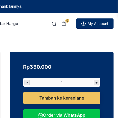
arik lainnya.
0
tar Harga
My Account
Rp
330.000
-
+
Tambah ke keranjang
Order via WhatsApp