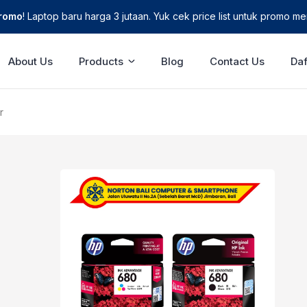
Promo
! Laptop baru harga 3 jutaan. Yuk cek price list untuk promo men
About Us
Products
Blog
Contact Us
Daf
r