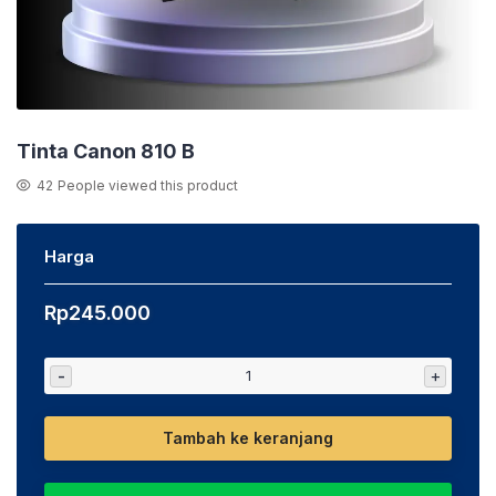
Tinta Canon 810 B
42
People viewed this product
Harga
Rp
245.000
-
+
Tambah ke keranjang