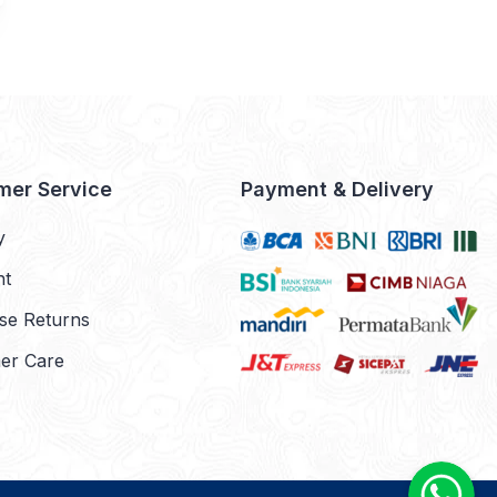
mer Service
Payment & Delivery
y
nt
se Returns
er Care