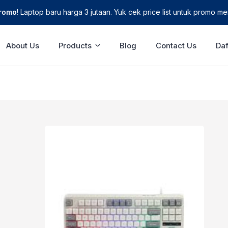
Promo
! Laptop baru harga 3 jutaan. Yuk cek price list untuk promo men
About Us
Products
Blog
Contact Us
Daf