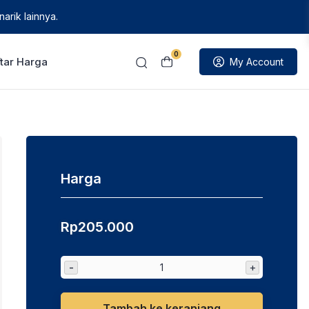
arik lainnya.
0
tar Harga
My Account
Harga
Rp
205.000
-
+
Tambah ke keranjang