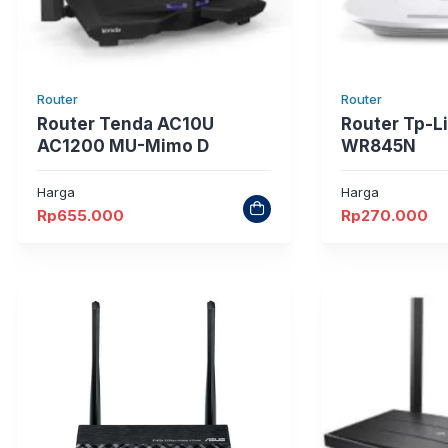
Router
Router
Router Tenda AC10U
Router Tp-L
AC1200 MU-Mimo D
WR845N
Harga
Harga
Rp
655.000
Rp
270.000