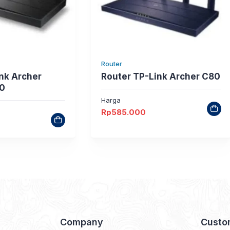
Router
ink Archer
Router TP-Link Archer C80
0
Harga
Rp
585.000
Company
Custo