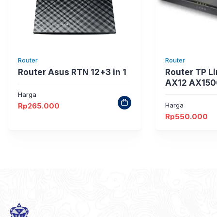
Router
Router
Router Asus RTN 12+3 in 1
Router TP L
AX12 AX150
Harga
Rp
265.000
Harga
Rp
550.000