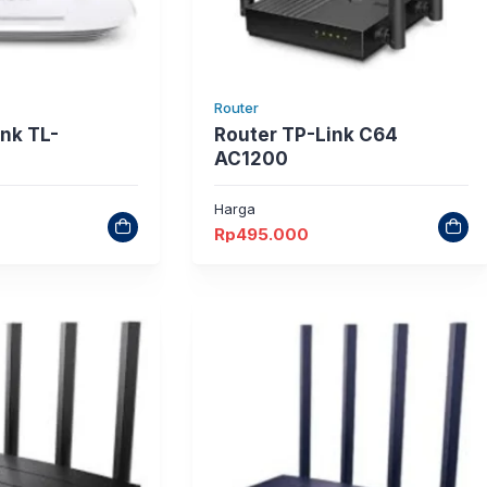
Router
ink TL-
Router TP-Link C64
AC1200
Harga
Rp
495.000