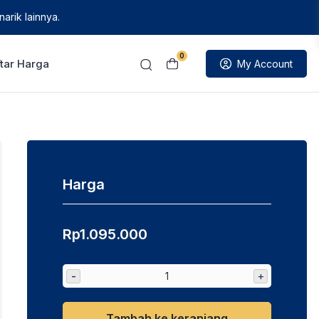
arik lainnya.
0
tar Harga
My Account
Harga
Rp
1.095.000
-
+
Tambah ke keranjang