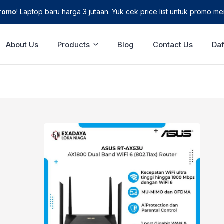
Promo
! Laptop baru harga 3 jutaan. Yuk cek price list untuk promo men
About Us
Products
Blog
Contact Us
Daf