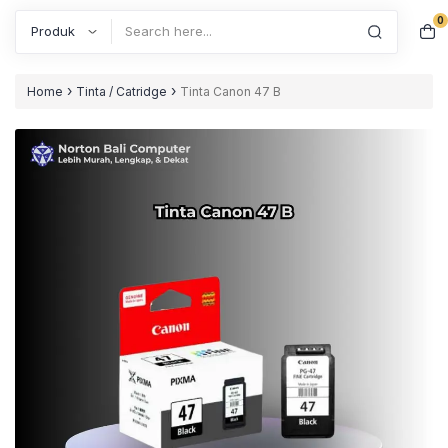
0
Search
›
›
Home
Tinta / Catridge
Tinta Canon 47 B