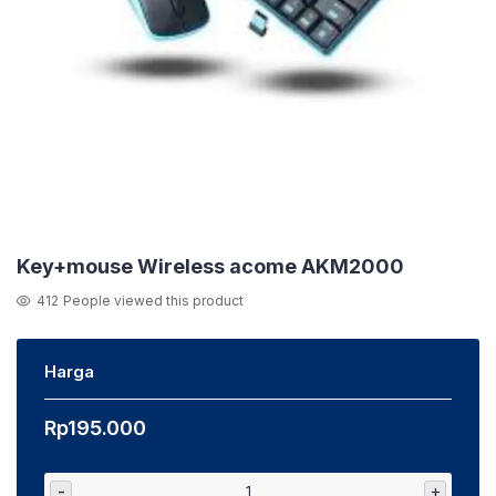
Key+mouse Wireless acome AKM2000
412
People viewed this product
Harga
Rp
195.000
-
+