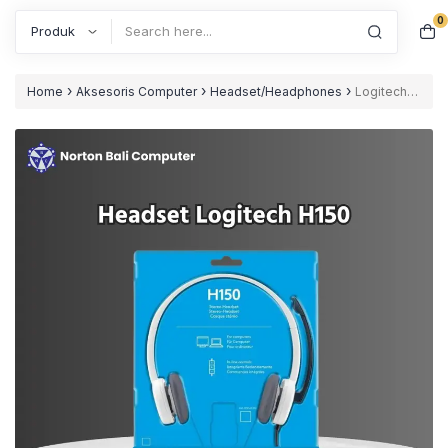
0
Search
›
›
›
Home
Aksesoris Computer
Headset/Headphones
Logitech
H150 Stereo Headset