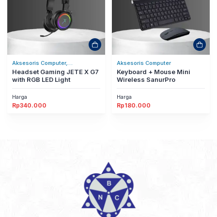
Aksesoris Computer,
Aksesoris Computer
Headset/Headphones
Headset Gaming JETE X G7
Keyboard + Mouse Mini
with RGB LED Light
Wireless SanurPro
Harga
Harga
Rp
340.000
Rp
180.000