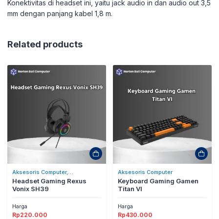
Konektivitas di headset ini, yaitu jack audio in dan audio out 3,5
mm dengan panjang kabel 1,8 m.
Related products
Aksesoris Computer,
Aksesoris Computer
Headset/Headphones
Headset Gaming Rexus
Keyboard Gaming Gamen
Vonix SH39
Titan VI
Harga
Harga
Rp
220.000
Rp
430.000