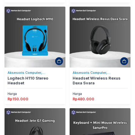
Aksesoris Computer,
Aksesoris Computer,
Headset/Headphones
Logitech H110 Stereo
Headset/Headphones
Headset Wireless Rexus
Headset
Daxa Svara
Harga
Harga
Rp
150.000
Rp
480.000