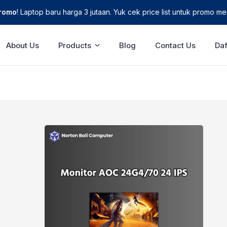
Promo
! Laptop baru harga 3 jutaan. Yuk cek price list untuk promo men
About Us
Products
Blog
Contact Us
Daf