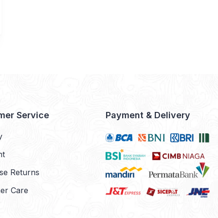
mer Service
Payment & Delivery
y
nt
se Returns
er Care