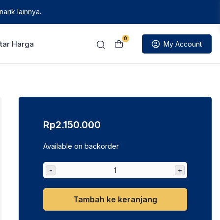
arik lainnya.
0
tar Harga
My Account
Rp
2.150.000
Available on backorder
-
+
Tambah ke keranjang