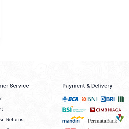
mer Service
Payment & Delivery
y
nt
se Returns