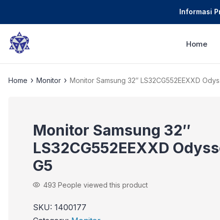
Informasi 
Home
›
›
Home
Monitor
Monitor Samsung 32″ LS32CG552EEXXD Odys
Monitor Samsung 32″
LS32CG552EEXXD Odyss
G5
493
People viewed this product
SKU:
1400177