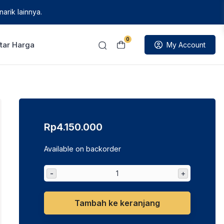
arik lainnya.
0
tar Harga
My Account
Rp
4.150.000
Available on backorder
-
+
Tambah ke keranjang