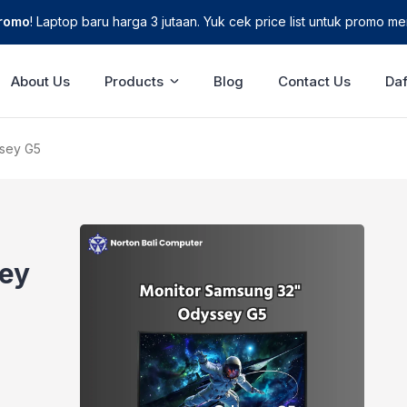
Promo
! Laptop baru harga 3 jutaan. Yuk cek price list untuk promo men
About Us
Products
Blog
Contact Us
Daf
sey G5
ey