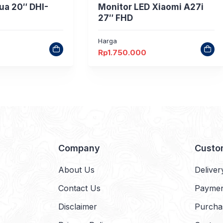
ua 20″ DHI-
Monitor LED Xiaomi A27i
27″ FHD
Harga
Rp
1.750.000
Company
Custo
About Us
Deliver
Contact Us
Payme
Disclaimer
Purcha